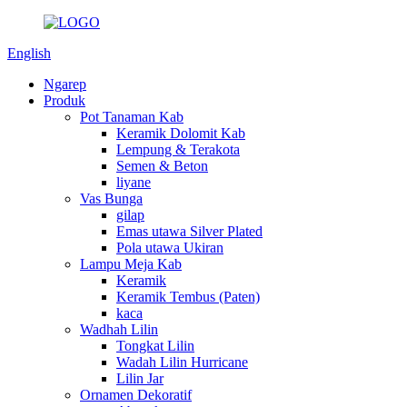
English
Ngarep
Produk
Pot Tanaman Kab
Keramik Dolomit Kab
Lempung & Terakota
Semen & Beton
liyane
Vas Bunga
gilap
Emas utawa Silver Plated
Pola utawa Ukiran
Lampu Meja Kab
Keramik
Keramik Tembus (Paten)
kaca
Wadhah Lilin
Tongkat Lilin
Wadah Lilin Hurricane
Lilin Jar
Ornamen Dekoratif