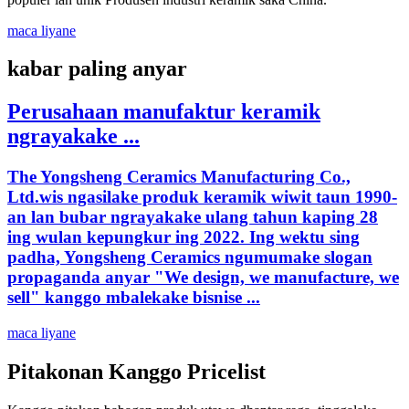
maca liyane
kabar paling anyar
Perusahaan manufaktur keramik
ngrayakake ...
The Yongsheng Ceramics Manufacturing Co.,
Ltd.wis ngasilake produk keramik wiwit taun 1990-
an lan bubar ngrayakake ulang tahun kaping 28
ing wulan kepungkur ing 2022. Ing wektu sing
padha, Yongsheng Ceramics ngumumake slogan
propaganda anyar "We design, we manufacture, we
sell" kanggo mbalekake bisnise ...
maca liyane
Pitakonan Kanggo Pricelist