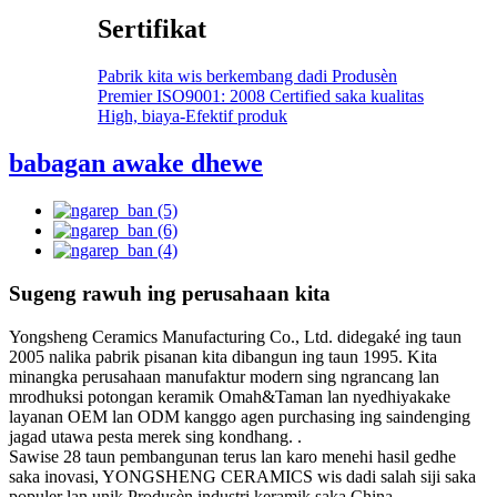
Sertifikat
Pabrik kita wis berkembang dadi Produsèn
Premier ISO9001: 2008 Certified saka kualitas
High, biaya-Efektif produk
babagan awake dhewe
Sugeng rawuh ing perusahaan kita
Yongsheng Ceramics Manufacturing Co., Ltd. didegaké ing taun
2005 nalika pabrik pisanan kita dibangun ing taun 1995. Kita
minangka perusahaan manufaktur modern sing ngrancang lan
mrodhuksi potongan keramik Omah&Taman lan nyedhiyakake
layanan OEM lan ODM kanggo agen purchasing ing saindenging
jagad utawa pesta merek sing kondhang. .
Sawise 28 taun pembangunan terus lan karo menehi hasil gedhe
saka inovasi, YONGSHENG CERAMICS wis dadi salah siji saka
populer lan unik Produsèn industri keramik saka China.