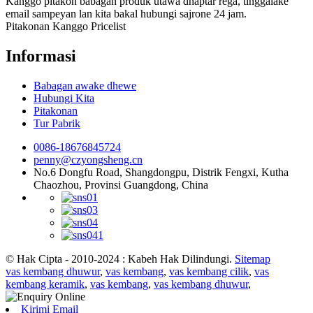
Kanggo pitakon babagan produk utawa dhaptar rega, tinggalake
email sampeyan lan kita bakal hubungi sajrone 24 jam.
Pitakonan Kanggo Pricelist
Informasi
Babagan awake dhewe
Hubungi Kita
Pitakonan
Tur Pabrik
0086-18676845724
penny@czyongsheng.cn
No.6 Dongfu Road, Shangdongpu, Distrik Fengxi, Kutha
Chaozhou, Provinsi Guangdong, China
© Hak Cipta - 2010-2024 : Kabeh Hak Dilindungi.
Sitemap
vas kembang dhuwur
,
vas kembang
,
vas kembang cilik
,
vas
kembang keramik
,
vas kembang
,
vas kembang dhuwur
,
Kirimi Email