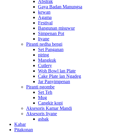
Abstrak
Gaya Badan Manungsa
kewan
Agama
Festival
Bangunan misuwur
Simpenan Pot
liyane
Piranti nedha bengi
Set Panganan
piring
Mangkuk
Cutlery
Woh Bowl lan Plate
Cake Plate lan Ngadeg
Jar Panyimpenan
Piranti ngombe
Set Teh
Mug
Cangkir kopi
Aksesoris Kamar Mandi
Aksesoris liyane
asbak
Kabar
Pitakonan